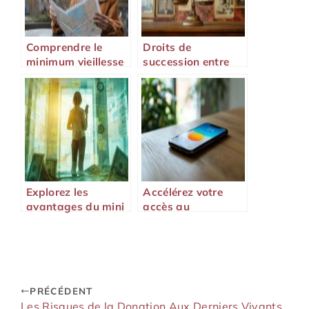
Comprendre le
Droits de
minimum vieillesse
succession entre
à l’étranger
frères et sœurs : Ce
qu’il faut savoir
Explorez les
Accélérez votre
avantages du mini
accès au
prêt express pour
financement avec
vos urgences
une demande de
financières
crédit rapide
PRÉCÉDENT
Les Risques de la Donation Aux Derniers Vivants