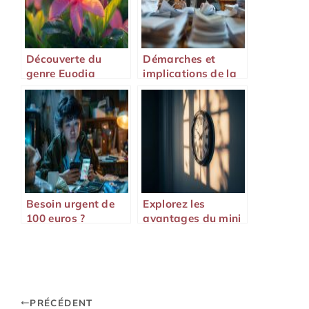
Découverte du
Démarches et
genre Euodia
implications de la
déclaration de
succession
Besoin urgent de
Explorez les
100 euros ?
avantages du mini
Découvrez vos
crédit rapide pour
options
une solution
financière express
PRÉCÉDENT