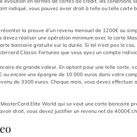
e évolution en termes de cartes de crédit, les conditions s
tant indiqué, vous pouvez avoir droit à telle ou telle car
 présenter la preuve d’un revenu mensuel de 1200€ ou si
s devez réaliser une opération minimum avec la carte Mast
arte bancaire gratuite sur la durée. Si tel n’est pas le ca
stercard Classic Fortuneo que vous ayez un compte individ
aire de grande valeur. En optant pour une telle carte, vo
€ ou encore une épargne de 10 000 euros dans votre comp
 revenu de 3300 euros. Chaque mois, vous devez effectuer 
MasterCard Elite World qui se veut une carte bancaire pre
avoir droit, vous devez justifier un revenu net de 4000€ c
neo