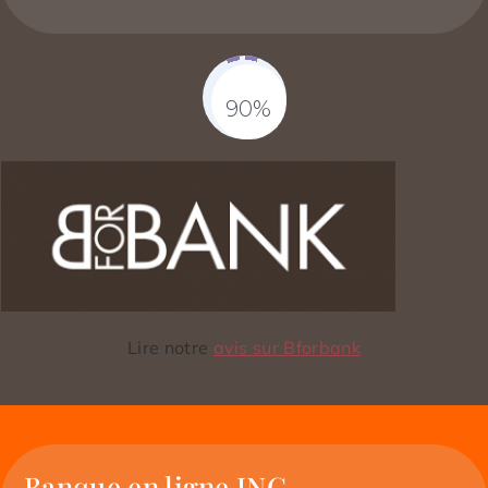
90%
Fill Counter
Lire notre
avis sur Bforbank
Banque en ligne ING