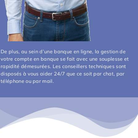
De plus, au sein d’une banque en ligne, la gestion de
votre compte en banque se fait avec une souplesse et
rapidité démesurées. Les conseillers techniques sont
disposés à vous aider 24/7 que ce soit par chat, par
téléphone ou par mail.