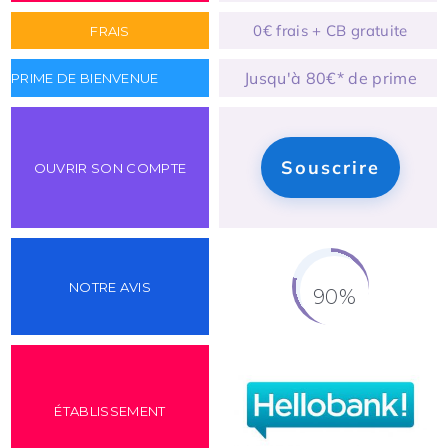
0€ frais + CB gratuite
Jusqu'à 80€* de prime
Souscrire
90%
Fill Counter