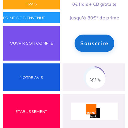
0€ frais + CB gratuite
Jusqu'à 80€* de prime
Souscrire
92%
Fill Counter