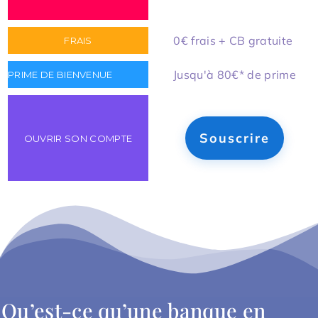
0€ frais + CB gratuite
Jusqu'à 80€* de prime
Souscrire
Qu’est-ce qu’une banque en