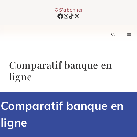
Aller
S'abonner
au
contenu
M
Comparatif banque en
ligne
Comparatif banque en
ligne