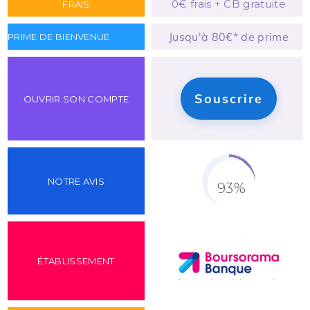
0€ frais + CB gratuite
Jusqu'à 80€* de prime
Souscrire
93%
Fill Counter