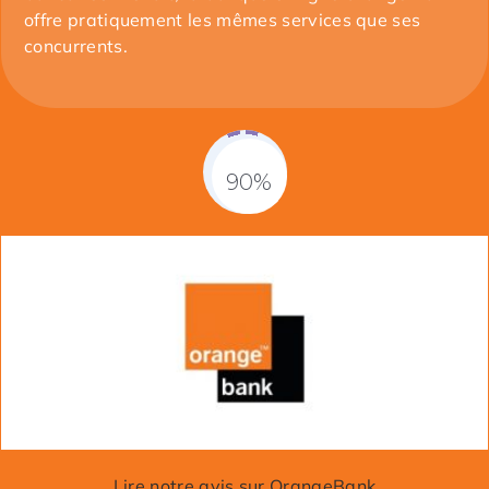
offre pratiquement les mêmes services que ses
concurrents.
90%
Fill Counter
Lire notre avis sur OrangeBank