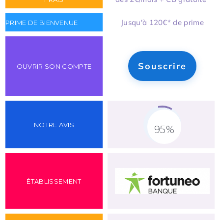
Jusqu'à 120€* de prime
Souscrire
95%
Fill Counter