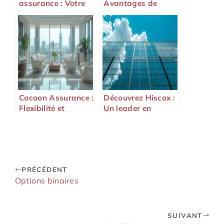
assurance : Votre
Avantages de
partenaire en
l’Euro Assurance
assurance auto
Cocoon Assurance :
Découvrez Hiscox :
Flexibilité et
Un leader en
Personnalisation
assurances de
au Cœur de Votre
spécialités
Protection
PRÉCÉDENT
Options binaires
SUIVANT