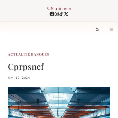
Aller
S'abonner
au
contenu
M
ACTUALITÉ BANQUES
Cprpsncf
MAI 12, 2024