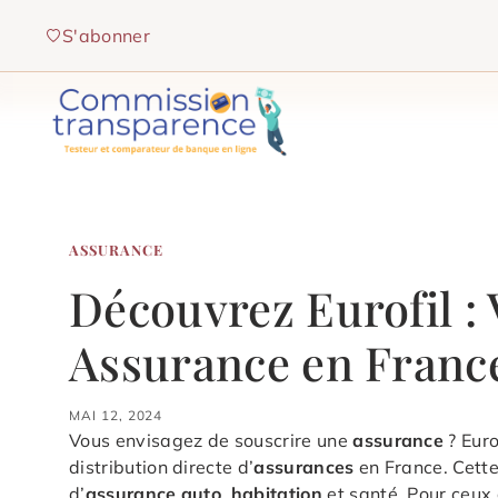
Aller
S'abonner
au
contenu
ASSURANCE
Découvrez Eurofil : 
Assurance en Franc
MAI 12, 2024
Vous envisagez de souscrire une
assurance
? Euro
distribution directe d’
assurances
en France. Cett
d’
assurance auto
,
habitation
et santé. Pour ceux 