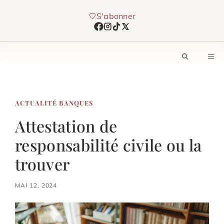
Aller
S'abonner
au
contenu
M
ACTUALITÉ BANQUES
Attestation de
responsabilité civile ou la
trouver
MAI 12, 2024