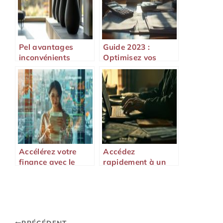
Pel avantages
Guide 2023 :
inconvénients
Optimisez vos
droits de donation
Accélérez votre
Accédez
finance avec le
rapidement à un
crédit urgent
crédit sans
express
justificatif en 24h
PRÉCÉDENT