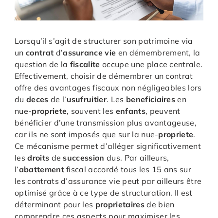
Lorsqu’il s’agit de structurer son patrimoine via
un
contrat
d’
assurance
vie
en démembrement, la
question de la
fiscalite
occupe une place centrale.
Effectivement, choisir de démembrer un contrat
offre des avantages fiscaux non négligeables lors
du
deces
de l’
usufruitier
. Les
beneficiaires
en
nue-
propriete
, souvent les
enfants
, peuvent
bénéficier d’une transmission plus avantageuse,
car ils ne sont imposés que sur la nue-
propriete
.
Ce mécanisme permet d’alléger significativement
les
droits
de
succession
dus. Par ailleurs,
l’
abattement
fiscal accordé tous les 15 ans sur
les contrats d’assurance vie peut par ailleurs être
optimisé grâce à ce type de structuration. Il est
déterminant pour les
proprietaires
de bien
comprendre ces aspects pour maximiser les