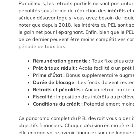
Par ailleurs, les retraits partiels ne sont pas aut
pénalités sous forme de réduction des
intérêts
et 
sérieux désavantage si vous avez besoin de liquid
noter que depuis 2018, les intérêts du PEL sont 
le gain net pour l’épargnant. Enfin, bien que le PEL
de ce dernier peuvent être moins compétitives com
période de taux bas.
Rémunération garantie :
Taux fixe plus att
Prêt à taux réduit :
Accès facilité à un prêt
Prime d’État :
Bonus supplémentaire augmen
Durée de blocage :
Les fonds doivent rester
Retraits et pénalités :
Aucun retrait partiel 
Fiscalité :
Imposition des intérêts au prélè
Conditions du crédit :
Potentiellement moin
Ce panorama complet du PEL devrait vous aider à pe
objectifs financiers. Chaque décision en matière 
elle engage votre avenir financier sur une longue 