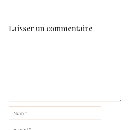
Laisser un commentaire
Commentaire
Nom
E-