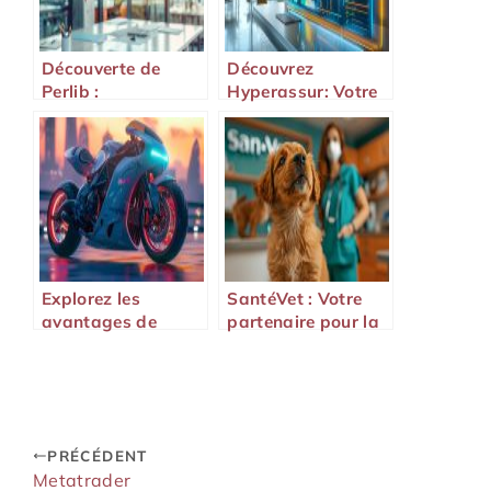
Découverte de
Découvrez
Perlib :
Hyperassur: Votre
Optimisation de la
Comparateur
Gestion de
d’Assurance Ultime
Contenus et
Documents
Explorez les
SantéVet : Votre
avantages de
partenaire pour la
l’Assurbike pour
santé de vos
votre deux-roues
animaux
PRÉCÉDENT
Metatrader