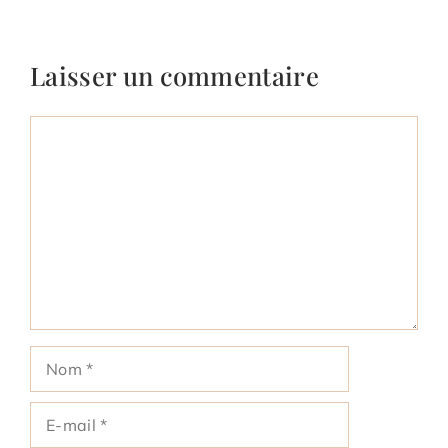
Laisser un commentaire
Commentaire
Nom
E-
mail