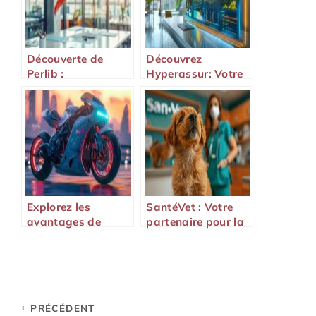
Découverte de
Découvrez
Perlib :
Hyperassur: Votre
Optimisation de la
Comparateur
Gestion de
d’Assurance Ultime
Contenus et
Documents
Explorez les
SantéVet : Votre
avantages de
partenaire pour la
l’Assurbike pour
santé de vos
votre deux-roues
animaux
PRÉCÉDENT