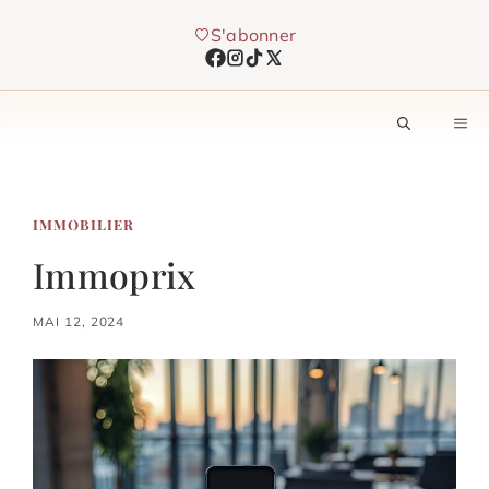
Aller
S'abonner
au
contenu
M
IMMOBILIER
Immoprix
MAI 12, 2024