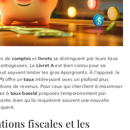
pes de
comptes
et
livrets
se distinguent par leurs taux
avantageuses. Le
Livret A
est bien connu pour sa
ut souvent limiter les gros épargnants. À l’opposé, le
P)
offre un
taux
intéressant avec un plafond plus
itions de revenus. Pour ceux qui cherchent à maximiser
tes à
taux boosté
proposés temporairement par
ante, bien qu’ils requièrent souvent une nouvelle
équent.
ions fiscales et les