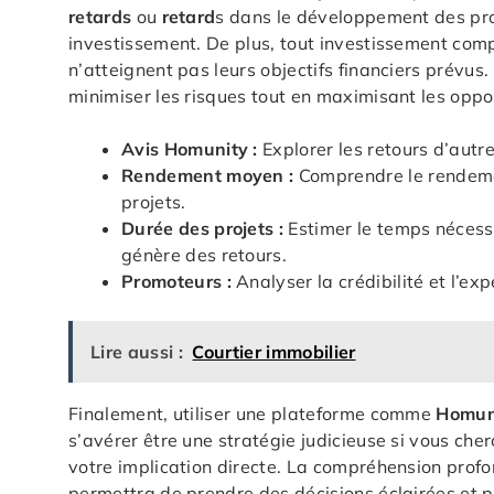
retards
ou
retard
s dans le développement des proj
investissement. De plus, tout investissement com
n’atteignent pas leurs objectifs financiers prévus
minimiser les risques tout en maximisant les oppo
Avis Homunity :
Explorer les retours d’autre
Rendement moyen :
Comprendre le rendeme
projets.
Durée des projets :
Estimer le temps nécessa
génère des retours.
Promoteurs :
Analyser la crédibilité et l’e
Lire aussi :
Courtier immobilier
Finalement, utiliser une plateforme comme
Homun
s’avérer être une stratégie judicieuse si vous cher
votre implication directe. La compréhension prof
permettra de prendre des décisions éclairées et p