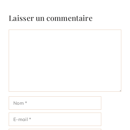
Laisser un commentaire
Commentaire
Nom
E-
mail