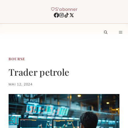
Aller
S'abonner
au
contenu
M
BOURSE
Trader petrole
MAI 12, 2024