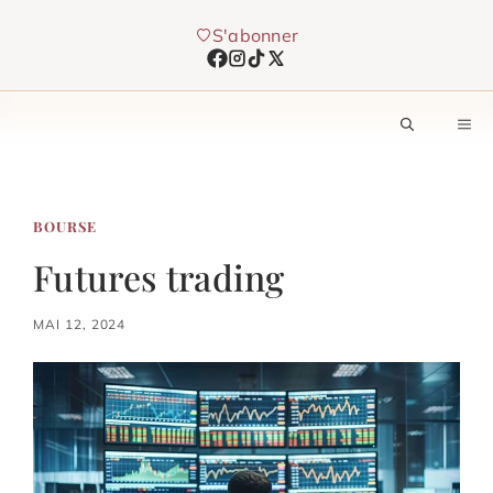
Aller
S'abonner
au
contenu
M
BOURSE
Futures trading
MAI 12, 2024