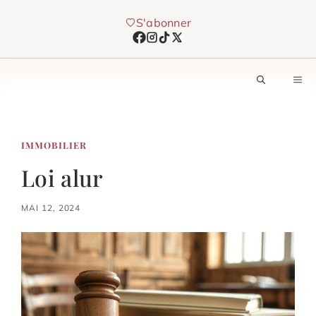
Aller
S'abonner
au
contenu
M
IMMOBILIER
Loi alur
MAI 12, 2024